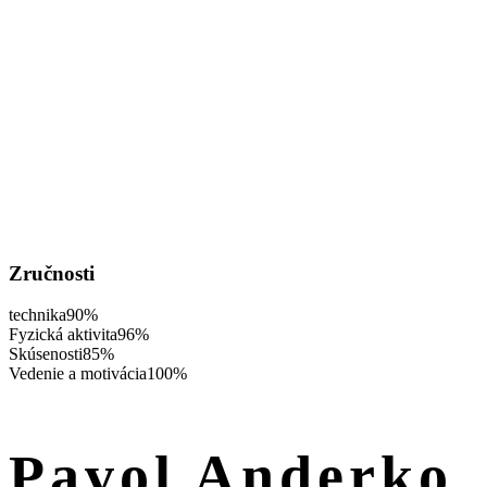
Zručnosti
technika
90%
Fyzická aktivita
96%
Skúsenosti
85%
Vedenie a motivácia
100%
Pavol Anderko