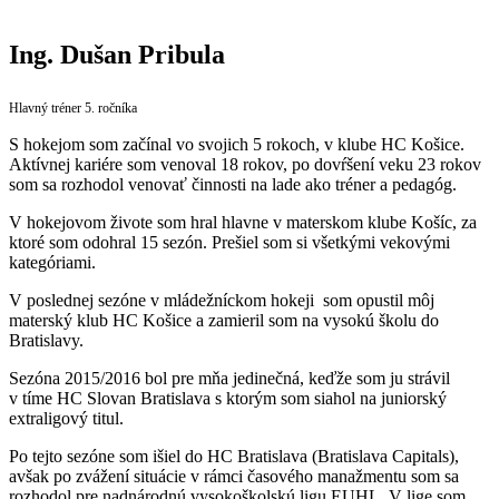
Ing. Dušan Pribula
Hlavný tréner 5. ročníka
S hokejom som začínal vo svojich 5 rokoch, v klube HC Košice.
Aktívnej kariére som venoval 18 rokov, po dovŕšení veku 23 rokov
som sa rozhodol venovať činnosti na lade ako tréner a pedagóg.
V hokejovom živote som hral hlavne v materskom klube Košíc, za
ktoré som odohral 15 sezón. Prešiel som si všetkými vekovými
kategóriami.
V poslednej sezóne v mládežníckom hokeji som opustil môj
materský klub HC Košice a zamieril som na vysokú školu do
Bratislavy.
Sezóna 2015/2016 bol pre mňa jedinečná, keďže som ju strávil
v tíme HC Slovan Bratislava s ktorým som siahol na juniorský
extraligový titul.
Po tejto sezóne som išiel do HC Bratislava (Bratislava Capitals),
avšak po zvážení situácie v rámci časového manažmentu som sa
rozhodol pre nadnárodnú vysokoškolskú ligu EUHL. V lige som