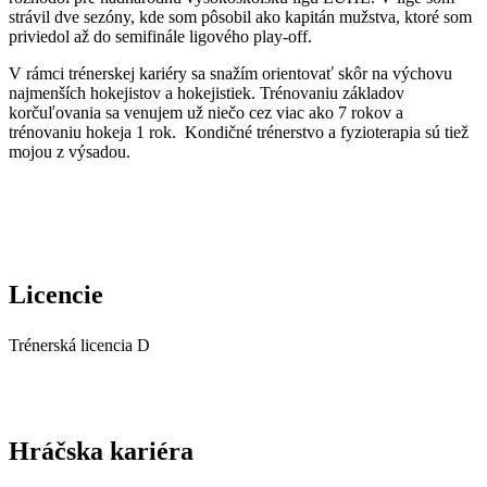
strávil dve sezóny, kde som pôsobil ako kapitán mužstva, ktoré som
priviedol až do semifinále ligového play-off.
V rámci trénerskej kariéry sa snažím orientovať skôr na výchovu
najmenších hokejistov a hokejistiek. Trénovaniu základov
korčuľovania sa venujem už niečo cez viac ako 7 rokov a
trénovaniu hokeja 1 rok. Kondičné trénerstvo a fyzioterapia sú tiež
mojou z výsadou.
Licencie
Trénerská licencia D
Hráčska kariéra